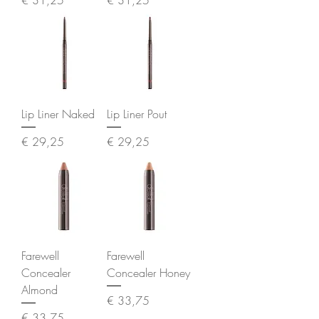
Lip Liner Naked
Lip Liner Pout
Prijs
Prijs
€ 29,25
€ 29,25
Farewell
Farewell
Concealer
Concealer Honey
Almond
Prijs
€ 33,75
Prijs
€ 33,75