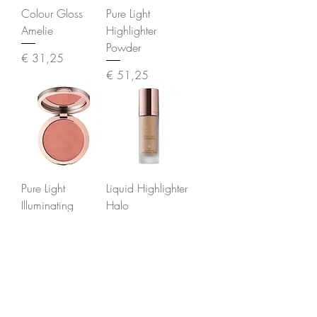
Colour Gloss
Pure Light
Amelie
Highlighter
Powder
Prijs
€ 31,25
Prijs
€ 51,25
Pure Light
Liquid Highlighter
Illuminating
Halo
Powder & Blush
Prijs
€ 48,00
Lustre
Prijs
€ 51,25