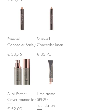
Farewell
Farewell
Concealer Barley
Concealer Linen
Prijs
Prijs
€ 33,75
€ 33,75
Alibi Perfect
Time Frame
Cover Foundation
SPF20
Foundation
Prijs
€ 52,00