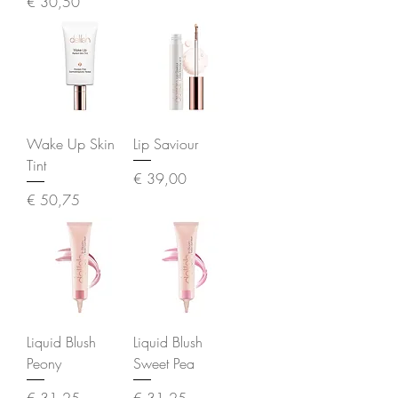
Prijs
€ 30,50
Wake Up Skin
Lip Saviour
Tint
Prijs
€ 39,00
Prijs
€ 50,75
Liquid Blush
Liquid Blush
Peony
Sweet Pea
Prijs
Prijs
€ 31,25
€ 31,25