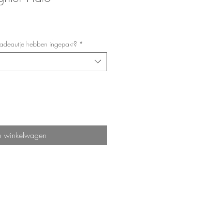
 cadeautje hebben ingepakt?
*
n winkelwagen