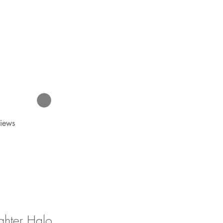
iews
ighter Halo