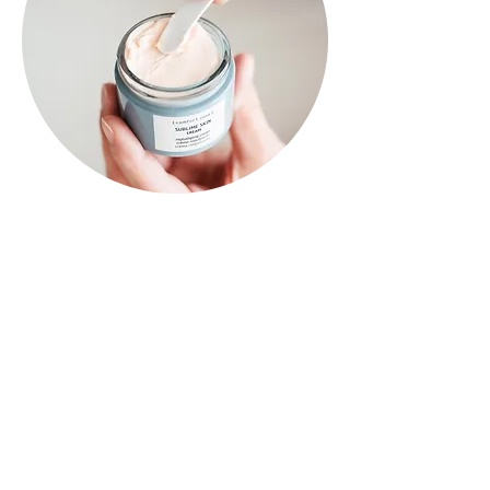
Recover touch treatment + tranquillity back massage
- 90 min - €115
> Een vitamineboost voor alle huidtypen en een
ontspannen rugmassage hiernavolgend.
Tranquillity welkomst ritueel, reiniging, peeling,
epileren van de wenkbrauwen, onzuiverheden
verwijderen, aanbrengen van het “Recouver Touch
Mask” verrijkt met antioxidanten
als Gojibes en massage met de voedende
“Recouver Touch Massage Cream”, hand en
hoofdmassage, afsluitend inmassseren van dag en
oogverzorging. Na de gezichtsbehandeling volgt
een ontspannen rugmassage.