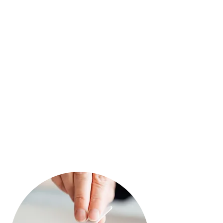
Tranquillity welkomst ritueel, reiniging, peeling,
aanbrengen van het "Prep Mask" wat de huid
intensief zuivert en verweekt voor het verwijderen
van onzuiverheden, onzuiverheden verwijderen,
aanbrengen van het "Peel Off Mask" (speciaal
rubber masker op basis van spirulina als wat de
huid kalmeert en zuivert), hand en hoofdmassage,
afsluitend inmasseren van de dag en
oogverzorging.
Mini active pureness treatment - 30 min - €50
> Geschikt voor de
vette, onzuivere en acne huid.
Tranquillity welkomst ritueel, reiniging, peeling,
onzuiverheden verwijderen, afsluitend inmassseren
van dag en oogverzorging.