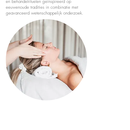
en behandelrituelen geïnspireerd op
eeuwenoude tradities in combinatie met
geavanceerd wetenschappelijk onderzoek.
Hydramemory treatment - 60 min - €80
> Geschikt voor de droge en vochtarme huid
Tranquillity welkomst ritueel, reiniging, peeling,