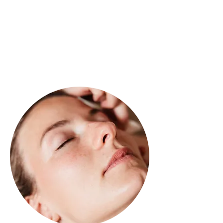
met de mooiste make-up producten.
Bliss brows
€30
Wenkbrauw behandeling waarin de wenkbrauwen
worden geëpileerd, geverfd en gestyled tot in
perfectie.