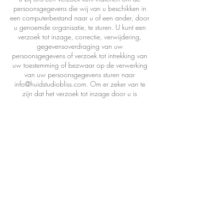
persoonsgegevens die wij van u beschikken in
een computerbestand naar u of een ander, door
u genoemde organisatie, te sturen. U kunt een
verzoek tot inzage, correctie, verwijdering,
gegevensoverdraging van uw
persoonsgegevens of verzoek tot intrekking van
uw toestemming of bezwaar op de verwerking
van uw persoonsgegevens sturen naar
info@huidstudiobliss.com. Om er zeker van te
zijn dat het verzoek tot inzage door u is
gedaan, vragen wij u een kopie van uw
identiteitsbewijs met het verzoek mee te sturen.
Maak in deze kopie uw pasfoto, MRZ (machine
readable zone, de strook met nummers
onderaan het paspoort), paspoortnummer en
Burgerservicenummer (BSN) zwart. Dit ter
bescherming van uw privacy. We reageren zo
snel mogelijk, maar binnen vier weken, op uw
verzoek. Huidstudio Bliss wil u er tevens op
wijzen dat u de mogelijkheid heeft om een
klacht in te dienen bij de nationale
toezichthouder, de Autoriteit Persoonsgegevens.
Dat kan via de volgende link: