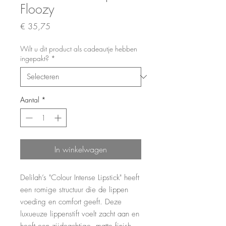
Floozy
Prijs
€ 35,75
Wilt u dit product als cadeautje hebben
ingepakt?
*
Aantal
*
In winkelwagen
Delilah’s "Colour Intense Lipstick" heeft
een romige structuur die de lippen
voeding en comfort geeft. Deze
luxueuze lippenstift voelt zacht aan en
heeft een zijdeachtige, matte finish.