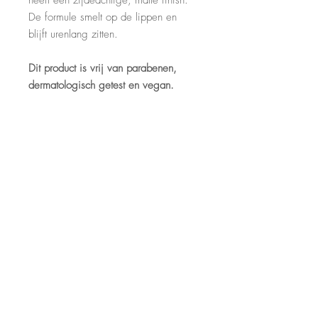
De formule smelt op de lippen en
blijft urenlang zitten.
Dit product is vrij van parabenen,
dermatologisch getest en vegan.
CONTACT
Huidstudio BLISS
Voorhaven 7
2871 CH
Schoonhoven
06-10188905
info@huidstudiobliss.com