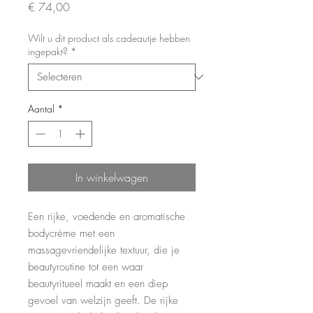
Prijs
€ 74,00
Wilt u dit product als cadeautje hebben
ingepakt?
*
Aantal
*
In winkelwagen
Een rijke, voedende en aromatische
bodycrème met een
massagevriendelijke textuur, die je
beautyroutine tot een waar
beautyritueel maakt en een diep
gevoel van welzijn geeft. De rijke