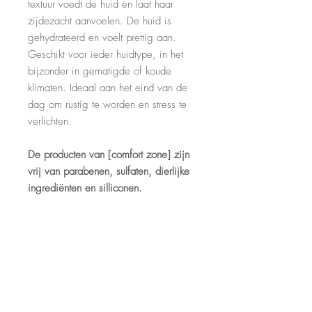
textuur voedt de huid en laat haar
zijdezacht aanvoelen. De huid is
gehydrateerd en voelt prettig aan.
Geschikt voor ieder huidtype, in het
bijzonder in gematigde of koude
klimaten. Ideaal aan het eind van de
dag om rustig te worden en stress te
verlichten.
De producten van [comfort zone] zijn
vrij van parabenen, sulfaten, dierlijke
ingrediënten en silliconen.
CONTACT
Huidstudio BLISS
Voorhaven 7
2871 CH