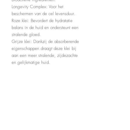
Longevity Complex: Voor het
beschermen van de cel levensduur.
Roze klei: Bevordert de hydratatie
balans in de huid en ondersteunt een
stralende gloed.
Grijze klei: Dankzij de absorberende
eigenschappen draagt deze klei bij
aan een meer stralende, zijdezachte
en gelijkmatige huid.
CONTACT
Huidstudio BLISS
Voorhaven 7
2871 CH
Schoonhoven