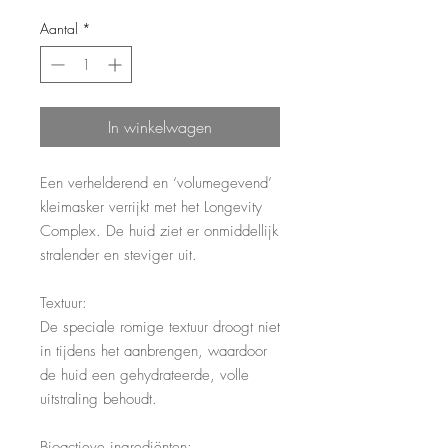
Aantal
*
In winkelwagen
Een verhelderend en ‘volumegevend’
kleimasker verrijkt met het Longevity
Complex. De huid ziet er onmiddellijk
stralender en steviger uit.
Textuur:
De speciale romige textuur droogt niet
in tijdens het aanbrengen, waardoor
de huid een gehydrateerde, volle
uitstraling behoudt.
Bioactieve ingrediënten: