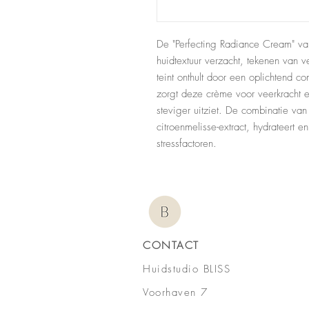
De "Perfecting Radiance Cream" van
huidtextuur verzacht, tekenen van 
teint onthult door een oplichtend co
zorgt deze crème voor veerkracht 
steviger uitziet. De combinatie van
citroenmelisse-extract, hydrateert 
stressfactoren.
CONTACT
Huidstudio BLISS
Voorhaven 7