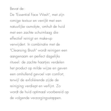
Bevat de:
De
"Essential Face Wash"
, met zijn
romige textuur en verrijkt met een
natuurlijke osmolyte, omhult de huid
met een zachte schuimlaag die
effectief reinigt en make-up
verwijdert. In combinatie met de
"Cleansing Brush"
wordt reinigen een
aangenaam en perfect dagelijks
ritueel: de zachte haartjes verdelen
het product op milde wijze en geven
een omhullend gevoel van comfort,
terwijl de exfoliërende zijde de
reiniging verdiept en verfijnt. Zo
wordt de huid optimaal voorbereid op
de volgende verzorgingsstappen.
Aanbevolen voor de normale tot