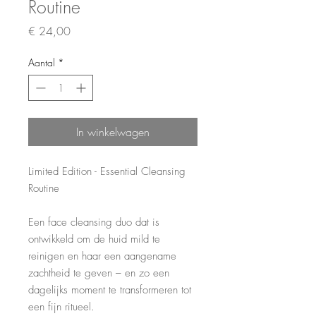
Routine
Prijs
€ 24,00
Aantal
*
In winkelwagen
Limited Edition - Essential Cleansing
Routine
Een face cleansing duo dat is
ontwikkeld om de huid mild te
reinigen en haar een aangename
zachtheid te geven – en zo een
dagelijks moment te transformeren tot
een fijn ritueel.