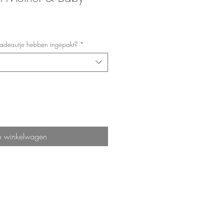
 cadeautje hebben ingepakt?
*
n winkelwagen