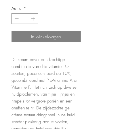
Aantal
*
In winkelwagen
Dit serum bevat een krachtige
combinatie van drie vitamine C-
soorten, geconcentreerd op 10%,
gecombineerd met Pro-Vitamine A en
Vitamine F. Het richt zich op diverse
huidproblemen, van fijne lijntjes en
rimpels tot vergrote poriën en een
oneffen teint. De zijdezachte gel-
crème textuur dringt snel in de huid
zonder plakkerig aan te voelen,
waardoor de huid onmiddellijk