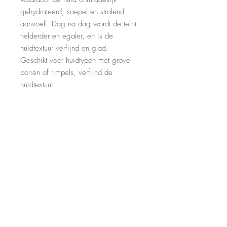
gehydrateerd, soepel en stralend
aanvoelt. Dag na dag wordt de teint
helderder en egaler, en is de
huidtextuur verfijnd en glad.
Geschikt voor huidtypen met grove
poriën of rimpels, verfijnd de
huidtextuur.
CONTACT
Huidstudio BLISS
Voorhaven 7
2871 CH
Schoonhoven
06-10188905