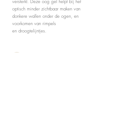
versterkt. Deze oog gel helpt bij het
optisch minder zichtbaar maken van
donkere wallen onder de ogen, en
voorkomen van rimpels
en droogtelijntjes.
CONTACT
Huidstudio BLISS
Voorhaven 7
2871 CH
Schoonhoven
06-10188905
info@huidstudiobliss.com
OPENINGSTIJDEN