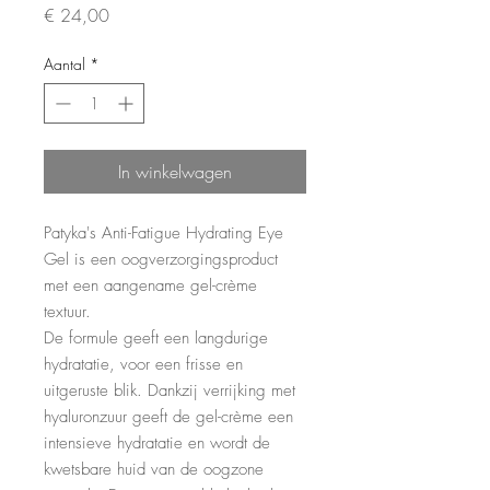
Prijs
€ 24,00
Aantal
*
In winkelwagen
Patyka's Anti-Fatigue Hydrating Eye
Gel is een oogverzorgingsproduct
met een aangename gel-crème
textuur.
De formule geeft een langdurige
hydratatie, voor een frisse en
uitgeruste blik. Dankzij verrijking met
hyaluronzuur geeft de gel-crème een
intensieve hydratatie en wordt de
kwetsbare huid van de oogzone